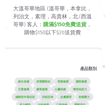
大溫哥華地區 (溫哥華，本拿比，
列治文，素理，高貴林，北/西溫
哥華) 客人：
購滿$150免費送貨
，
購物$150以下$20送貨費
產品類別
維生保健
舒缓關節炎
骨骼健康
腦部健康
兒童健康
腸胃健康
心臟保健
增强免疫力
減輕更年期症狀
安眠定神
皮膚護理
舒緩壓力
視力輔助
女性健康
口腔保健
護髮用品