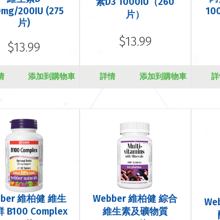
素D3 1000IU（260
mg/200IU (275
10
片）
片)
$13.99
$13.99
情
添加到購物車
詳情
添加到購物車
詳
bber 維柏健 維生
Webber 維柏健 綜合
We
 B100 Complex
維生素及礦物質