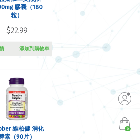
00mg 膠囊（180
粒）
$22.99
情
添加到購物車
bber 維柏健 消化
0
酵素（90片）