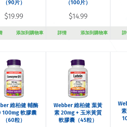
（90片）
（100片）
$19.99
$14.99
情
添加到購物車
詳情
添加到購物車
詳
We
bber 維柏健 輔酶
Webber 維柏健 葉黃
素
0 100mg 軟膠囊
素 20mg + 玉米黃質
1
（60粒）
軟膠囊（45粒）