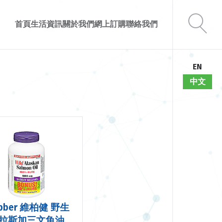
首頁
生活資訊
關於我們
網上訂購
聯絡我們
EN
中文
bber 維柏健 野生
拉斯加三文魚油