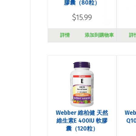
膠囊（80粒）
$15.99
詳情
添加到購物車
詳
Webber 維柏健 天然
We
維生素E 400IU 軟膠
Q1
囊（120粒）