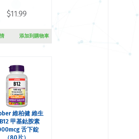
$11.99
情
添加到購物車
bber 維柏健 維生
B12 甲基鈷胺素
000mcg 舌下錠
（80片）