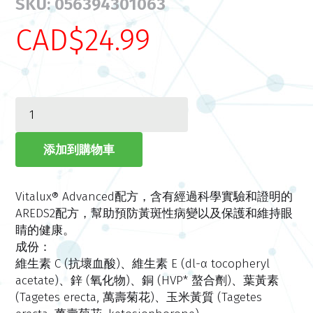
SKU: 056394301063
CAD$24.99
Vitalux® Advanced配方，含有經過科學實驗和證明的
AREDS2配方，幫助預防黃斑性病變以及保護和維持眼
睛的健康。
成份：
維生素 C (抗壞血酸)、維生素 E (dl-α tocopheryl
acetate)、鋅 (氧化物)、銅 (HVP* 螯合劑)、葉黃素
(Tagetes erecta, 萬壽菊花)、玉米黃質 (Tagetes