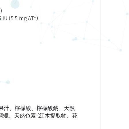
)
 IU (5.5 mg AT*)
果汁、檸檬酸、檸檬酸鈉、天然
櫚蠟、天然色素 (紅木提取物、花