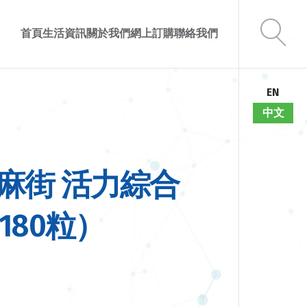
首頁
生活資訊
關於我們
網上訂購
聯絡我們
EN
中文
 芝麻街 活力綜合
80粒）