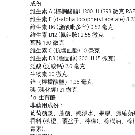
成份:
維生素 A (棕櫚酸酯) 1300 IU (393 微克 RAE
維生素 E (d-alpha tocopheryl acetate) 8.25
維生素 B6 (鹽酸吡多辛) 0.52 毫克
維生素 B12 (氰鈷胺) 2.55 微克
葉酸 130 微克
維生素 C (抗壞血酸) 10 毫克
維生素 D3 (膽固醇) 200 IU (5 微克)
泛酸 (泛酸鈣) 2.6 毫克
生物素 30 微克
鋅（檸檬酸鹽）1.35 毫克
碘 (碘化鉀) 21 微克
*α-生育酚
非藥用成份：
葡萄糖漿、蔗糖、純淨水、果膠、濃縮蘋
香料 (柳橙、覆盆子、檸檬)、棕櫚油、棕
青素)。