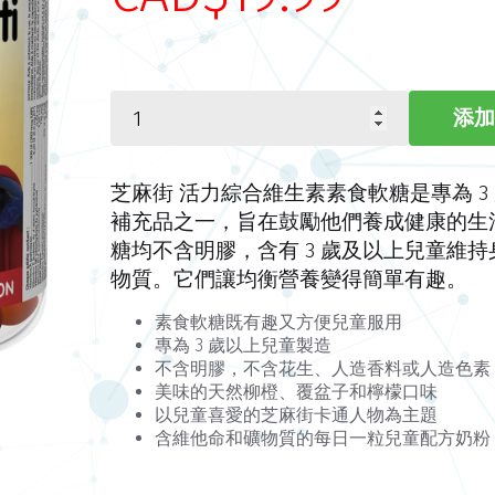
芝麻街 活力綜合維生素素食軟糖是專為 
補充品之一，旨在鼓勵他們養成健康的生
糖均不含明膠，含有 3 歲及以上兒童維
物質。它們讓均衡營養變得簡單有趣。
素食軟糖既有趣又方便兒童服用
專為 3 歲以上兒童製造
不含明膠，不含花生、人造香料或人造色素
美味的天然柳橙、覆盆子和檸檬口味
以兒童喜愛的芝麻街卡通人物為主題
含維他命和礦物質的每日一粒兒童配方奶粉