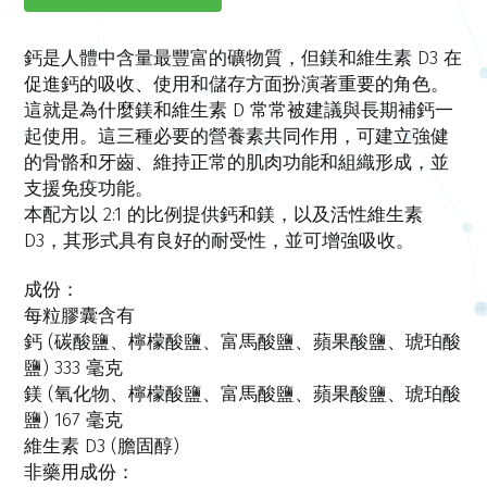
鈣是人體中含量最豐富的礦物質，但鎂和維生素 D3 在
促進鈣的吸收、使用和儲存方面扮演著重要的角色。
這就是為什麼鎂和維生素 D 常常被建議與長期補鈣一
起使用。這三種必要的營養素共同作用，可建立強健
的骨骼和牙齒、維持正常的肌肉功能和組織形成，並
支援免疫功能。
本配方以 2:1 的比例提供鈣和鎂，以及活性維生素
D3，其形式具有良好的耐受性，並可增強吸收。
成份：
每粒膠囊含有
鈣 (碳酸鹽、檸檬酸鹽、富馬酸鹽、蘋果酸鹽、琥珀酸
鹽) 333 毫克
鎂 (氧化物、檸檬酸鹽、富馬酸鹽、蘋果酸鹽、琥珀酸
鹽) 167 毫克
維生素 D3 (膽固醇)
非藥用成份：