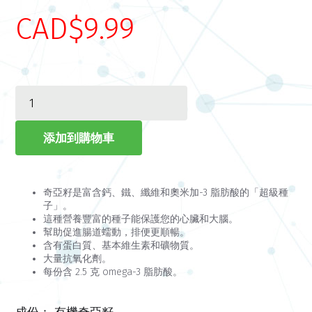
CAD$9.99
奇亞籽是富含鈣、鐵、纖維和奧米加-3 脂肪酸的「超級種
子」。
這種營養豐富的種子能保護您的心臟和大腦。
幫助促進腸道蠕動，排便更順暢。
含有蛋白質、基本維生素和礦物質。
大量抗氧化劑。
每份含 2.5 克 omega-3 脂肪酸。